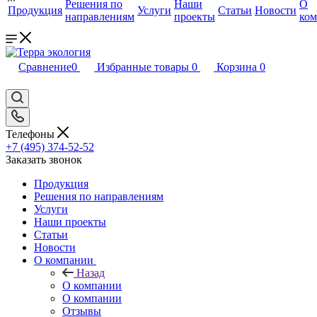
Решения по
Наши
О
Продукция
Услуги
Статьи
Новости
направлениям
проекты
ко
Сравнение
0
Избранные товары
0
Корзина
0
Телефоны
+7 (495) 374-52-52
Заказать звонок
Продукция
Решения по направлениям
Услуги
Наши проекты
Статьи
Новости
О компании
Назад
О компании
О компании
Отзывы