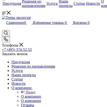
Решения по
Наши
О
Продукция
Услуги
Статьи
Новости
направлениям
проекты
ко
Сравнение
0
Избранные товары
0
Корзина
0
Телефоны
+7 (495) 374-52-52
Заказать звонок
Продукция
Решения по направлениям
Услуги
Наши проекты
Статьи
Новости
О компании
Назад
О компании
О компании
Отзывы