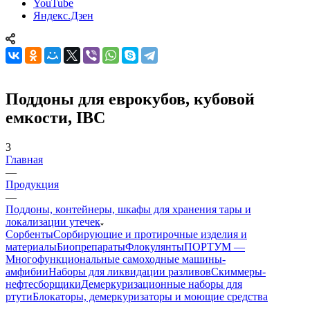
YouTube
Яндекс.Дзен
Поддоны для еврокубов, кубовой
емкости, IBC
3
Главная
—
Продукция
—
Поддоны, контейнеры, шкафы для хранения тары и
локализации утечек
Сорбенты
Сорбирующие и протирочные изделия и
материалы
Биопрепараты
Флокулянты
ПОРТУМ —
Многофункциональные самоходные машины-
амфибии
Наборы для ликвидации разливов
Скиммеры-
нефтесборщики
Демеркуризационные наборы для
ртути
Блокаторы, демеркуризаторы и моющие средства
—