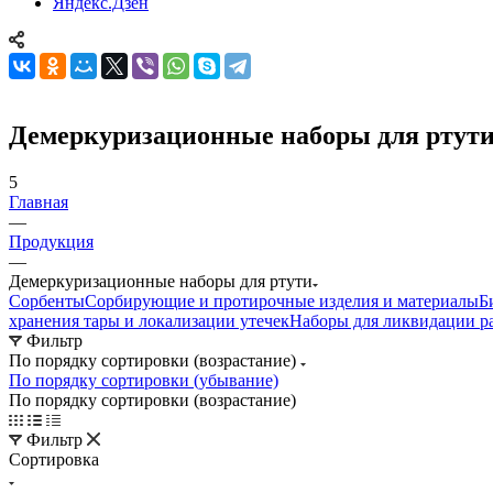
Яндекс.Дзен
Демеркуризационные наборы для ртут
5
Главная
—
Продукция
—
Демеркуризационные наборы для ртути
Сорбенты
Сорбирующие и протирочные изделия и материалы
Б
хранения тары и локализации утечек
Наборы для ликвидации р
Фильтр
По порядку сортировки (возрастание)
По порядку сортировки (убывание)
По порядку сортировки (возрастание)
Фильтр
Сортировка