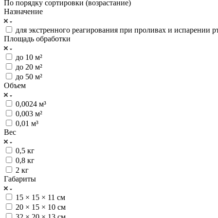
По порядку сортировки (возрастание)
Назначение
для экстренного реагирования при проливах и испарении р
Площадь обработки
до 10 м²
до 20 м²
до 50 м²
Объем
0,0024 м³
0,003 м²
0,01 м³
Вес
0,5 кг
0,8 кг
2 кг
Габариты
15 × 15 × 11 см
20 × 15 × 10 см
32 × 20 × 13 см