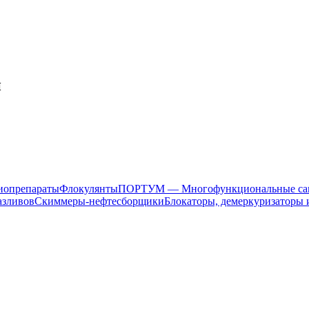
и
иопрепараты
Флокулянты
ПОРТУМ — Многофункциональные са
азливов
Скиммеры-нефтесборщики
Блокаторы, демеркуризаторы 