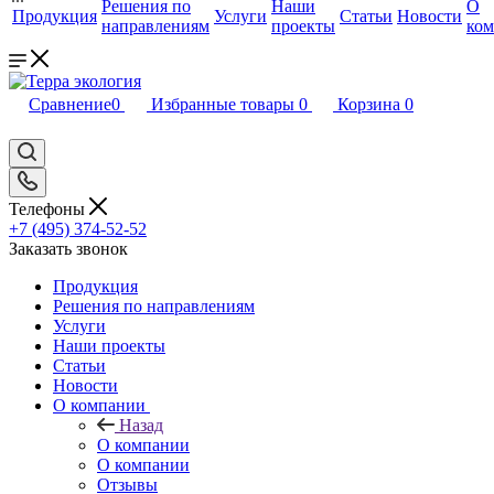
Решения по
Наши
О
Продукция
Услуги
Статьи
Новости
направлениям
проекты
ко
Сравнение
0
Избранные товары
0
Корзина
0
Телефоны
+7 (495) 374-52-52
Заказать звонок
Продукция
Решения по направлениям
Услуги
Наши проекты
Статьи
Новости
О компании
Назад
О компании
О компании
Отзывы