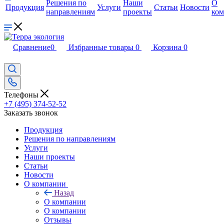
Решения по
Наши
О
Продукция
Услуги
Статьи
Новости
направлениям
проекты
ко
Сравнение
0
Избранные товары
0
Корзина
0
Телефоны
+7 (495) 374-52-52
Заказать звонок
Продукция
Решения по направлениям
Услуги
Наши проекты
Статьи
Новости
О компании
Назад
О компании
О компании
Отзывы