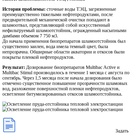
История проблемы:
сточные воды ТЭЦ, загрязненные
преимущественно тяжелыми нефтепродуктами, после
предварительной механической очистки попадают в
шламоотвал, представляющий собой искусственный
нефильтруемый шламоотстойник, огражденный насыпными
дамбами объемом 7 750 м3.
До начала применения биопрепаратов шламоотстойник был
существенно заилен, вода имела темный цвет, была
непрозрачна. Обширные области акватории и откосов были
покрыты пленкой нефтепродуктов.
Результат:
Дозирование биопрепаратов Multibac Active и
Multibac Stimul производилось в течение 1 месяца с августа по
сентябрь. Через 1,5 месяца после начала дозирования было
отмечено существенное повышение прозрачности шламовых
вод, разложение поверхностной пленки нефтепродуктов,
осветление битумизированных откосов шламоотстойника.
Задать