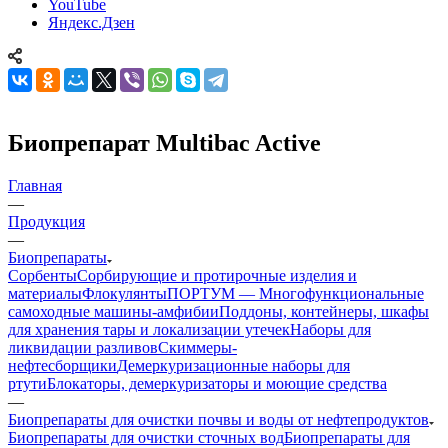
YouTube
Яндекс.Дзен
Биопрепарат Multibac Active
Главная
—
Продукция
—
Биопрепараты
Сорбенты
Сорбирующие и протирочные изделия и
материалы
Флокулянты
ПОРТУМ — Многофункциональные
самоходные машины-амфибии
Поддоны, контейнеры, шкафы
для хранения тары и локализации утечек
Наборы для
ликвидации разливов
Скиммеры-
нефтесборщики
Демеркуризационные наборы для
ртути
Блокаторы, демеркуризаторы и моющие средства
—
Биопрепараты для очистки почвы и воды от нефтепродуктов
Биопрепараты для очистки сточных вод
Биопрепараты для