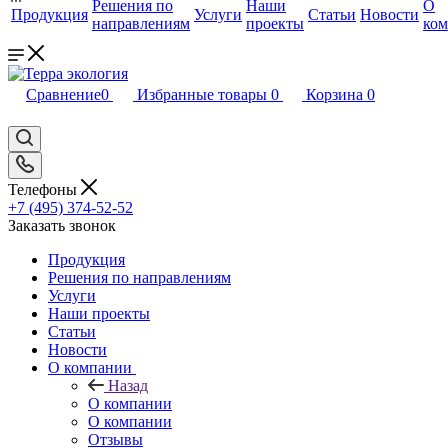
Решения по
Наши
О
Продукция
Услуги
Статьи
Новости
направлениям
проекты
ко
Сравнение
0
Избранные товары
0
Корзина
0
Телефоны
+7 (495) 374-52-52
Заказать звонок
Продукция
Решения по направлениям
Услуги
Наши проекты
Статьи
Новости
О компании
Назад
О компании
О компании
Отзывы