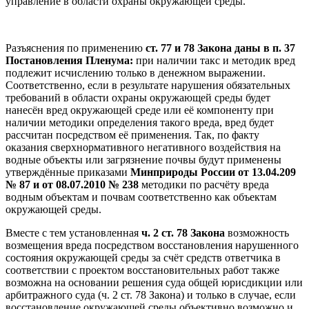
управление в области охраны окружающей среды.
Разъяснения по применению
ст. 77 и 78 Закона даны в п. 37
Постановления Пленума:
при наличии такс и методик вред
подлежит исчислению только в денежном выражении.
Соответственно, если в результате нарушения обязательных
требований в области охраны окружающей среды будет
нанесён вред окружающей среде или её компоненту при
наличии методики определения такого вреда, вред будет
рассчитан посредством её применения. Так, по факту
оказания сверхнормативного негативного воздействия на
водные объекты или загрязнение почвы будут применены
утверждённые приказами
Минприроды России от 13.04.209
№ 87 и от 08.07.2010 № 238
методики по расчёту вреда
водным объектам и почвам соответственно как объектам
окружающей среды.
Вместе с тем установленная
ч. 2 ст. 78 Закона
возможность
возмещения вреда посредством восстановления нарушенного
состояния окружающей среды за счёт средств ответчика в
соответствии с проектом восстановительных работ также
возможна на основании решения суда общей юрисдикции или
арбитражного суда (ч. 2 ст. 78 Закона) и только в случае, если
восстановление окружающей среды объективно возможно и