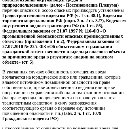
природопользования» (далее - Постановление Пленума)
перечни опасных и особо опасных производств установлены
Градостроительным кодексом РФ (ч. 1 ст. 48.1), Кодексом
торгового мореплавания РФ (подп. 3 п. 2 ст. 327), Кодексом
внутреннего водного транспорта РФ (п. 1 ст. 86),
Федеральным законом от 21.07.1997 № 116-ФЗ «О
промышленной безопасности опасных производственных
объектов» (приложения 1 и 2), Федеральным законом от
27.07.2010 № 225- ФЗ «Об обязательном страховании
гражданской ответственности владельца опасного объекта
за причинение вреда в результате аварии на опасном
объекте» (ст. 5).
В указанных случаях обязанность возмещения вреда
возлагается на юридическое лицо или гражданина, которые
владеют источником повышенной опасности на праве
собственности, праве хозяйственного ведения или праве
оперативного управления либо на ином законном основании
(на праве аренды, по доверенности на право управления
транспортным средством, в силу распоряжения
соответствующего органа о передаче ему источника
повышенной опасности и т.п.) (
абз. 2 ч. 1 ст. 1079
Гражданского кодекса РФ
).
Освобождением от обязанности по возмещению вреда для