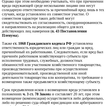
Однако при этом необходимо учитывать, что при причинении
вреда окружающей среде несколькими лицами они несут
солидарную ответственность за причинённый вред лишь в тех
случаях, когда установлено их совместное участие. О
совместном характере таких действий могут
свидетельствовать их согласованность, скоординированность
и направленность на реализацию общего для всех
действующих лиц намерения (
п. 43 Постановления
Пленума
).
Также
ст. 1068 Гражданского кодекса РФ
установлена
ответственность юридических лиц или граждан за вред,
причинённый их работниками. Следовательно, если вред был
причинён работником хозяйствующего субъекта при
исполнении трудовых, служебных, должностных
обязанностей или участником хозяйственного товарищества,
производственного кооператива при осуществлении
предпринимательской, производственной или иной
деятельности товарищества или кооператива, то требование о
возмещении также предъявляется хозяйствующему субъекту.
Срок предъявления исков о возмещении вреда установлен в
положениях
ч. 3 ст. 78 Закон
а и составляет 20 лет, при этом
возмещение (компенсация) осуществляется либо добровольно,
либо по решению суда общей юрисдикции или арбитражного