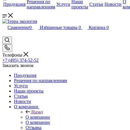
Решения по
Наши
О
Продукция
Услуги
Статьи
Новости
направлениям
проекты
ко
Сравнение
0
Избранные товары
0
Корзина
0
Телефоны
+7 (495) 374-52-52
Заказать звонок
Продукция
Решения по направлениям
Услуги
Наши проекты
Статьи
Новости
О компании
Назад
О компании
О компании
Отзывы