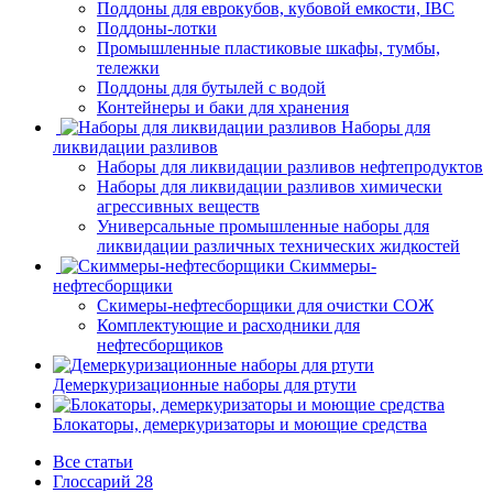
Поддоны для еврокубов, кубовой емкости, IBC
Поддоны-лотки
Промышленные пластиковые шкафы, тумбы,
тележки
Поддоны для бутылей с водой
Контейнеры и баки для хранения
Наборы для
ликвидации разливов
Наборы для ликвидации разливов нефтепродуктов
Наборы для ликвидации разливов химически
агрессивных веществ
Универсальные промышленные наборы для
ликвидации различных технических жидкостей
Скиммеры-
нефтесборщики
Скимеры-нефтесборщики для очистки СОЖ
Комплектующие и расходники для
нефтесборщиков
Демеркуризационные наборы для ртути
Блокаторы, демеркуризаторы и моющие средства
Все статьи
Глоссарий
28