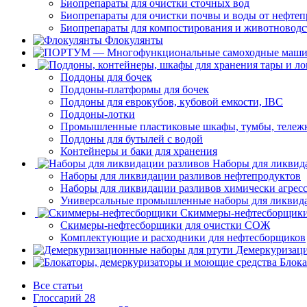
Биопрепараты для очистки сточных вод
Биопрепараты для очистки почвы и воды от нефтеп
Биопрепараты для компостирования и животноводс
Флокулянты
Поддоны для бочек
Поддоны-платформы для бочек
Поддоны для еврокубов, кубовой емкости, IBC
Поддоны-лотки
Промышленные пластиковые шкафы, тумбы, тележ
Поддоны для бутылей с водой
Контейнеры и баки для хранения
Наборы для ликвид
Наборы для ликвидации разливов нефтепродуктов
Наборы для ликвидации разливов химически агрес
Универсальные промышленные наборы для ликвида
Скиммеры-нефтесборщик
Скимеры-нефтесборщики для очистки СОЖ
Комплектующие и расходники для нефтесборщиков
Демеркуризаци
Блока
Все статьи
Глоссарий
28