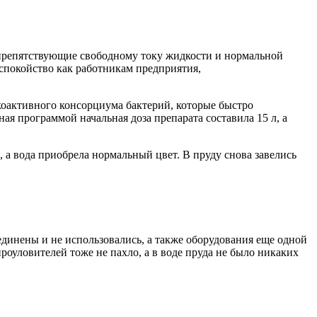
 препятствующие свободному току жидкости и нормальной
еспокойство как работникам предприятия,
окоактивного консорциума бактерий, которые быстро
я программой начальная доза препарата составила 15 л, а
 а вода приобрела нормальный цвет. В пруду снова завелись
динены и не использовались, а также оборудования еще одной
роуловителей тоже не пахло, а в воде пруда не было никаких