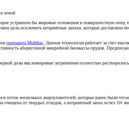
та пеной
торое устранило бы жировые отложения и поверхностную пену,
тояла цель исключить неприятные запахи, которые доставляли б
ием
препарата Multibac
. Данная технология работает за счет выс
ктивность аборигенной микробной биомассы прудов. Предписанна
первой дозы масложировые загрязнения полностью растворились,
в поток нескольких жироуловителей, которые ранее были отсое
а очищена от твердых отходов, а неприятный запах исчез. От жи