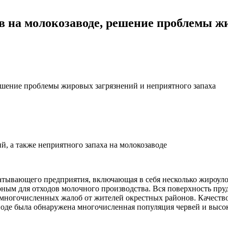
в на молокозаводе, решение проблемы ж
ешение проблемы жировых загрязнений и неприятного запаха
, а также неприятного запаха на молокозаводе
атывающего предприятия, включающая в себя несколько жироуло
ным для отходов молочного производства. Вся поверхность пру
ногочисленных жалоб от жителей окрестных районов. Качество
воде была обнаружена многочисленная популяция червей и высо