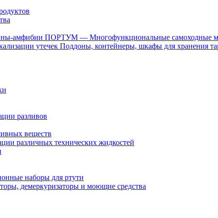
родуктов
тва
ПОРТУМ — Многофункциональные самоходные 
Поддоны, контейнеры, шкафы для хранения та
ки
ации разливов
сивных веществ
ции различных технических жидкостей
и
онные наборы для ртути
торы, демеркуризаторы и моющие средства