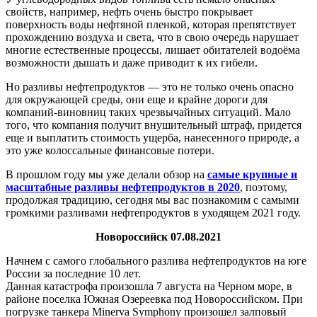
свойств, например, нефть очень быстро покрывает
поверхность воды нефтяной пленкой, которая препятствует
прохождению воздуха и света, что в свою очередь нарушает
многие естественные процессы, лишает обитателей водоёма
возможности дышать и даже приводит к их гибели.
Но разливы нефтепродуктов — это не только очень опасно
для окружающей среды, они еще и крайне дороги для
компаний-виновниц таких чрезвычайных ситуаций. Мало
того, что компания получит внушительный штраф, придется
еще и выплатить стоимость ущерба, нанесенного природе, а
это уже колоссальные финансовые потери.
В прошлом году мы уже делали обзор на
самые крупные и
масштабные разливы нефтепродуктов в 2020
, поэтому,
продолжая традицию, сегодня мы вас познакомим с самыми
громкими разливами нефтепродуктов в уходящем 2021 году.
Новороссийск 07.08.2021
Начнем с самого глобального разлива нефтепродуктов на юге
России за последние 10 лет.
Данная катастрофа произошла 7 августа на Черном море, в
районе поселка Южная Озереевка под Новороссийском. При
погрузке танкера Minerva Symphony произошел залповый