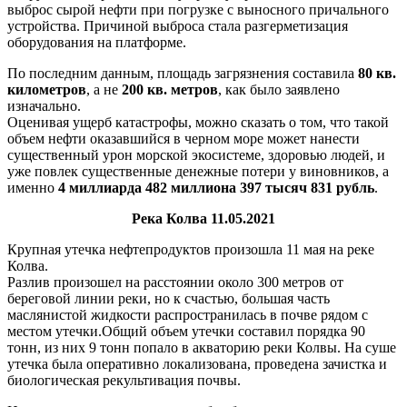
выброс сырой нефти при погрузке с выносного причального
устройства. Причиной выброса стала разгерметизация
оборудования на платформе.
По последним данным, площадь загрязнения составила
80 кв.
километров
, а не
200 кв. метров
, как было заявлено
изначально.
Оценивая ущерб катастрофы, можно сказать о том, что такой
объем нефти оказавшийся в черном море может нанести
существенный урон морской экосистеме, здоровью людей, и
уже повлек существенные денежные потери у виновников, а
именно
4 миллиарда 482 миллиона 397 тысяч 831 рубль
.
Река Колва 11.05.2021
Крупная утечка нефтепродуктов произошла 11 мая на реке
Колва.
Разлив произошел на расстоянии около 300 метров от
береговой линии реки, но к счастью, большая часть
маслянистой жидкости распространилась в почве рядом с
местом утечки.Общий объем утечки составил порядка 90
тонн, из них 9 тонн попало в акваторию реки Колвы. На суше
утечка была оперативно локализована, проведена зачистка и
биологическая рекультивация почвы.