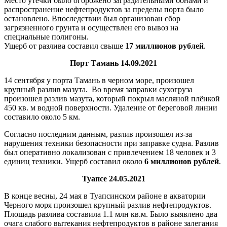
Место утечки было огорожено заградительными бонами и
распространение нефтепродуктов за пределы порта было
остановлено. Впоследствии был организован сбор
загрязненного грунта и осуществлен его вывоз на
специальные полигоны.
Ущерб от разлива составил свыше
17 миллионов рублей
.
Порт Тамань 14.09.2021
14 сентября у порта Тамань в черном море, произошел
крупный разлив мазута. Во время заправки сухогруза
произошел разлив мазута, который покрыл масляной плёнкой
450 кв. м водной поверхности. Удаление от береговой линии
составило около 5 км.
Согласно последним данным, разлив произошел из-за
нарушения техники безопасности при заправке судна. Разлив
был оперативно локализован с привлечением 18 человек и 3
единиц техники. Ущерб составил около
6 миллионов рублей
.
Туапсе 24.05.2021
В конце весны, 24 мая в Туапсинском районе в акватории
Черного моря произошел крупный разлив нефтепродуктов.
Площадь разлива составила 1.1 млн кв.м. Было выявлено два
очага слабого вытекания нефтепродуктов в районе залегания