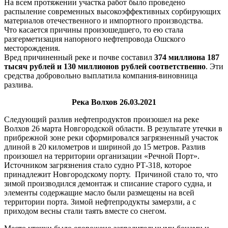
На всем протяжении участка работ было проведено
распыление современных высокоэффективных сорбирующих
материалов отечественного и импортного производства.
Что касается причины произошедшего, то ею стала
разгерметизация напорного нефтепровода Ошского
месторождения.
Вред причиненный реке и почве составил
374 миллиона 187
тысяч рублей и 130 миллионов рублей соответственно
. Эти
средства добровольно выплатила компания-виновница
разлива.
Река Волхов 26.03.2021
Следующий разлив нефтепродуктов произошел на реке
Волхов 26 марта Новгородской области. В результате утечки в
прибрежной зоне реки сформировался загрязненный участок
длиной в 20 километров и шириной до 15 метров. Разлив
произошел на территории организации «Речной Порт».
Источником загрязнения стало судно РТ-318, которое
принадлежит Новгородскому порту. Причиной стало то, что
зимой производился демонтаж и списание старого судна, и
элементы содержащие масло были размещены на всей
территории порта. Зимой нефтепродукты замерзли, а с
приходом весны стали таять вместе со снегом.