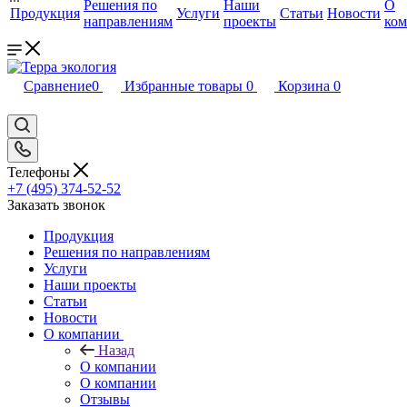
Решения по
Наши
О
Продукция
Услуги
Статьи
Новости
направлениям
проекты
ко
Сравнение
0
Избранные товары
0
Корзина
0
Телефоны
+7 (495) 374-52-52
Заказать звонок
Продукция
Решения по направлениям
Услуги
Наши проекты
Статьи
Новости
О компании
Назад
О компании
О компании
Отзывы