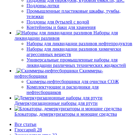
Поддоны для еврокубов, кубовой емкости, IBC
Поддоны-лотки
Промышленные пластиковые шкафы, тумбы,
тележки
Поддоны для бутылей с водой
Контейнеры и баки для хранения
Наборы для
ликвидации разливов
Наборы для ликвидации разливов нефтепродуктов
Наборы для ликвидации разливов химически
агрессивных веществ
Универсальные промышленные наборы для
ликвидации различных технических жидкостей
Скиммеры-
нефтесборщики
Скимеры-нефтесборщики для очистки СОЖ
Комплектующие и расходники для
нефтесборщиков
Демеркуризационные наборы для ртути
Блокаторы, демеркуризаторы и моющие средства
Все статьи
Глоссарий
28