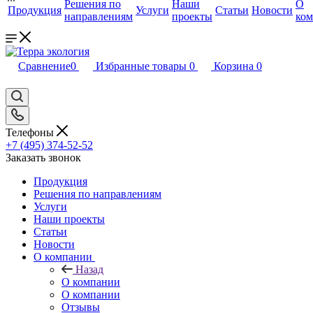
Решения по
Наши
О
Продукция
Услуги
Статьи
Новости
направлениям
проекты
ко
Сравнение
0
Избранные товары
0
Корзина
0
Телефоны
+7 (495) 374-52-52
Заказать звонок
Продукция
Решения по направлениям
Услуги
Наши проекты
Статьи
Новости
О компании
Назад
О компании
О компании
Отзывы