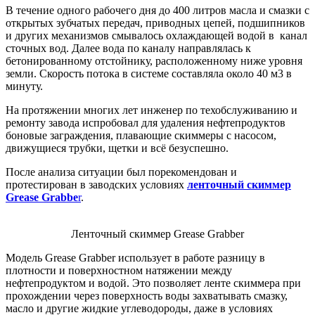
В течение одного рабочего дня до 400 литров масла и смазки с
открытых зубчатых передач, приводных цепей, подшипников
и других механизмов смывалось охлаждающей водой в канал
сточных вод. Далее вода по каналу направлялась к
бетонированному отстойнику, расположенному ниже уровня
земли. Скорость потока в системе составляла около 40 м3 в
минуту.
На протяжении многих лет инженер по техобслуживанию и
ремонту завода испробовал для удаления нефтепродуктов
боновые заграждения, плавающие скиммеры с насосом,
движущиеся трубки, щетки и всё безуспешно.
После анализа ситуации был порекомендован и
протестирован в заводских условиях
ленточный скиммер
Grease Grabbe
r
.
Ленточный скиммер Grease Grabber
Модель Grease Grabber использует в работе разницу в
плотности и поверхностном натяжении между
нефтепродуктом и водой. Это позволяет ленте скиммера при
прохождении через поверхность воды захватывать смазку,
масло и другие жидкие углеводороды, даже в условиях