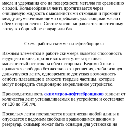
масла и удержания его на поверхности металла по сравнению
с водой. Кольцеобразная лента протягивается через
очищаемую жидкость с маслянистыми отходами и проходит
между двумя очищающими скребками, удаляющими масло с
обеих сторон ленты. Снятое масло направляется по сточному
лотку в сборный резервуар или бак.
Схема работы скиммера-нефтесборщика
Важным элементом в работе скиммера является способность
ведущего шкива, протягивать ленту, не затрагивая
маслянистый остаток на обеих сторонах. Ведомый шкив
вращается свободно без жесткого закрепления, стабилизируя
движущуюся ленту, одновременно допуская возможность
огибать плавающие в емкости твердые частицы, которые
могут повредить стационарно закрепленное устройство.
Производительность
скиммеров-нефтесброщиков
зависит от
количества лент устанавливаемых на устройстве и составляет
от 120 до 750 л/ч.
Поскольку лента поставляется практически любой длины и
опускается с ведомым свободно вращающимся шкивом в
резервуар, скиммер может быть оснащен для установки на