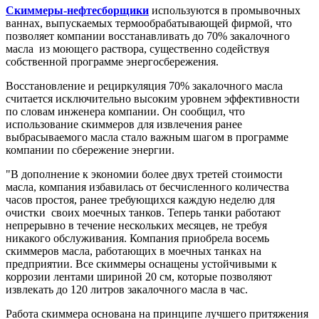
Скиммеры-нефтесборщики
используются в промывочных
ваннах, выпускаемых термообрабатывающей фирмой, что
позволяет компании восстанавливать до 70% закалочного
масла из моющего раствора, существенно содействуя
собственной программе энергосбережения.
Восстановление и рециркуляция 70% закалочного масла
считается исключительно высоким уровнем эффективности
по словам инженера компании. Он сообщил, что
использование скиммеров для извлечения ранее
выбрасываемого масла стало важным шагом в программе
компании по сбережение энергии.
"В дополнение к экономии более двух третей стоимости
масла, компания избавилась от бесчисленного количества
часов простоя, ранее требующихся каждую неделю для
очистки своих моечных танков. Теперь танки работают
непрерывно в течение нескольких месяцев, не требуя
никакого обслуживания. Компания приобрела восемь
скиммеров масла, работающих в моечных танках на
предприятии. Все скиммеры оснащены устойчивыми к
коррозии лентами шириной 20 см, которые позволяют
извлекать до 120 литров закалочного масла в час.
Работа скиммера основана на принципе лучшего притяжения