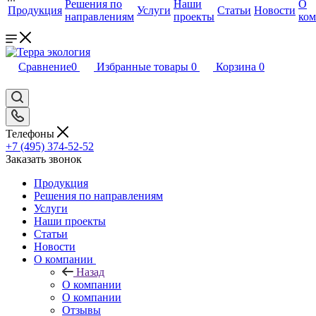
Решения по
Наши
О
Продукция
Услуги
Статьи
Новости
направлениям
проекты
ко
Сравнение
0
Избранные товары
0
Корзина
0
Телефоны
+7 (495) 374-52-52
Заказать звонок
Продукция
Решения по направлениям
Услуги
Наши проекты
Статьи
Новости
О компании
Назад
О компании
О компании
Отзывы