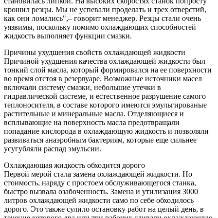
становилась липкой. На высоких скоростях станок попросту
крошил резцы. Мы не успевали проделать и трех отверстий,
как они ломались",– говорит менеджер. Резцы стали очень
уязвимы, поскольку помимо охлаждающих способностей
жидкость выполняет функции смазки.
Причины ухудшения свойств охлаждающей жидкости
Причиной ухудшения качества охлаждающей жидкости был
тонкий слой масла, который формировался на ее поверхности
во время отстоя в резервуаре. Возможные источники масел
включали систему смазки, небольшие утечки в
гидравлической системе, и естественное разрушение самого
теплоносителя, в составе которого имеются эмульгированые
растительные и минеральные масла. Отделяющиеся и
всплывающие на поверхность масла предотвращали
попадание кислорода в охлаждающую жидкость и позволяли
развиваться анаэробным бактериям, которые еще сильнее
усугубляли распад эмульсии.
Охлаждающая жидкость обходится дорого
Первой мерой стала замена охлаждающей жидкости. Но
стоимость, наряду с простоем обслуживающегося станка,
быстро вызвала озабоченность. Замена и утилизация 3000
литров охлаждающей жидкости само по себе обходилось
дорого. Это также сулило остановку работ на целый день, в
течение которого два или три рабочих сливали охлаждающую