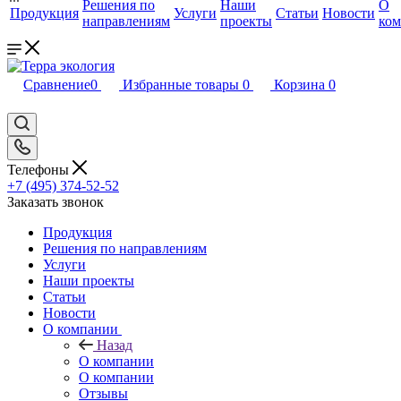
Решения по
Наши
О
Продукция
Услуги
Статьи
Новости
направлениям
проекты
ко
Сравнение
0
Избранные товары
0
Корзина
0
Телефоны
+7 (495) 374-52-52
Заказать звонок
Продукция
Решения по направлениям
Услуги
Наши проекты
Статьи
Новости
О компании
Назад
О компании
О компании
Отзывы