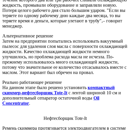
жидкость, промывали оборудование и заправляли новую.
Потеря целого рабочего дня стало большим ударом. "Если вы
теряете по одному рабочему дню каждые два месяца, то вы
теряете время и деньги, которые улетают в трубу",– говорит
менеджер.
Альтернативное решение
Затем на предприятии попытались использовать вакуумный
пылесос для удаления слоя масла с поверхности охлаждающей
жидкости. Качество охлаждающей жидкости немного
улучшилось, но проблема расхода масла не исчезла. По-
прежнему использовалось много охлаждающей жидкости,
потому что значительное ее количество отсасывалось вместе с
маслом. Этот вариант был обречен на провал.
Реально работающее решение
На данном этапе было решено установить
компактный
скиммер-нефтесборщик Tote-It
с лентой шириной 10 см и
дополнительный сепаратор остаточной воды
Oil
Concentrator
.
Нефтесборщик Tote-It
Ремень скиммера протягивается электродвигателем в системе