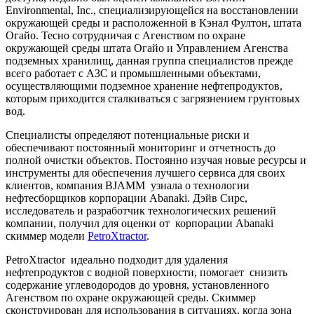
Environmental, Inc., специализирующейся на восстановлении
окружающей среды и расположенной в Кэнал Фултон, штата
Огайо. Тесно сотрудничая с Агенством по охране
окружающей среды штата Огайо и Управлением Агенства
подземных хранилищ, данная группа специалистов прежде
всего работает с АЗС и промышленными объектами,
осуществляющими подземное хранение нефтепродуктов,
которым приходится сталкиваться с загрязнением грунтовых
вод.
Специалисты определяют потенциальные риски и
обеспечивают постоянный мониторинг и отчетность до
полной очистки объектов. Постоянно изучая новые ресурсы и
инструменты для обеспечения лучшего сервиса для своих
клиентов, компания BJAMM узнала о технологии
нефтесборщиков корпорации Abanaki. Дэйв Сирс,
исследователь и разработчик технологических решений
компании, получил для оценки от корпорации Abanaki
скиммер модели
PetroXtractor
.
PetroXtractor идеально подходит для удаления
нефтепродуктов с водной поверхности, помогает снизить
содержание углеводородов до уровня, установленного
Агенством по охране окружающей среды. Скиммер
сконструирован для использования в ситуациях, когда зона