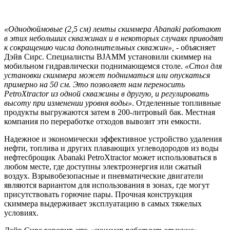
«Однодюймовые (2,5 см) ленты скиммера Abanaki работают
в этих небольших скважинах и в некоторых случаях приводят
к сокращению числа дополнительных скважин»,
- объясняет
Дэйв Сирс. Специалисты BJAMM установили скиммер на
мобильном гидравлически поднимающемся столе.
«Стол для
установки скиммера может подниматься или опускаться
примерно на 50 см. Это позволяет нам переносить
PetroXtractor из одной скважины в другую, и регулировать
высоту при изменении уровня воды»
. Отделенные топливные
продукты выгружаются затем в 200-литровый бак. Местная
компания по переработке отходов вывозит эти емкости.
Надежное и экономически эффективное устройство удаления
нефти, топлива и других плавающих углеводородов из воды
нефтесброщик Abanaki PetroXtractor может использоваться в
любом месте, где доступны электроэнергия или сжатый
воздух. Взрывобезопасные и пневматические двигатели
являются вариантом для использования в зонах, где могут
присутствовать горючие пары. Прочная конструкция
скиммера выдерживает эксплуатацию в самых тяжелых
условиях.