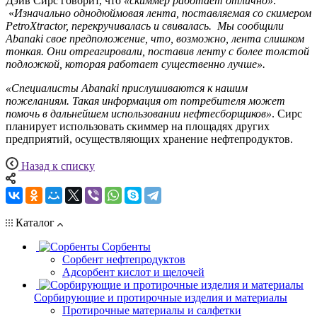
Дэйв Сирс говорит, что
«скиммер работает отлично»
.
«
Изначально однодюймовая лента, поставляемая со скимером
PetroXtractor, перекручивалась и свивалась. Мы сообщили
Abanaki свое предположение, что, возможно, лента слишком
тонкая. Они отреагировали, поставив ленту с более толстой
подложкой, которая работает существенно лучше».
«Специалисты Abanaki прислушиваются к нашим
пожеланиям. Такая информация от потребителя может
помочь в дальнейшем использовании нефтесборщиков»
. Сирс
планирует использовать скиммер на площадях других
предприятий, осуществляющих хранение нефтепродуктов.
Назад к списку
Каталог
Сорбенты
Сорбент нефтепродуктов
Адсорбент кислот и щелочей
Сорбирующие и протирочные изделия и материалы
Протирочные материалы и салфетки