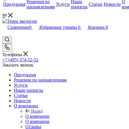
Решения по
Наши
О
Продукция
Услуги
Статьи
Новости
направлениям
проекты
ко
Сравнение
0
Избранные товары
0
Корзина
0
Телефоны
+7 (495) 374-52-52
Заказать звонок
Продукция
Решения по направлениям
Услуги
Наши проекты
Статьи
Новости
О компании
Назад
О компании
О компании
Отзывы