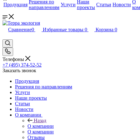
Решения по
Наши
О
Продукция
Услуги
Статьи
Новости
направлениям
проекты
ко
Сравнение
0
Избранные товары
0
Корзина
0
Телефоны
+7 (495) 374-52-52
Заказать звонок
Продукция
Решения по направлениям
Услуги
Наши проекты
Статьи
Новости
О компании
Назад
О компании
О компании
Отзывы