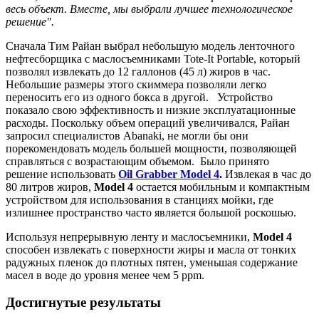
весь объект. Вместе, мы выбрали лучшее технологическое
решение".
Сначала Тим Райан выбрал небольшую модель ленточного
нефтесборщика с маслосъемниками Tote-It Portable, который
позволял извлекать до 12 галлонов (45 л) жиров в час.
Небольшие размеры этого скиммера позволяли легко
переносить его из одного бокса в другой. Устройство
показало свою эффективность и низкие эксплуатационные
расходы. Поскольку объем операций увеличивался, Райан
запросил специалистов Abanaki, не могли бы они
порекомендовать модель большей мощности, позволяющей
справляться с возрастающим объемом. Было принято
решение использовать
Oil Grabber Model 4
.
Извлекая в час до
80 литров жиров,
Model 4
остается мобильным и компактным
устройством для использования в станциях мойки, где
излишнее пространство часто является большой роскошью.
Используя непрерывную ленту и маслосъемники,
Model 4
способен извлекать с поверхности жиры и масла от тонких
радужных пленок до плотных пятен, уменьшая содержание
масел в воде до уровня менее чем 5 ppm.
Достигнутые результаты