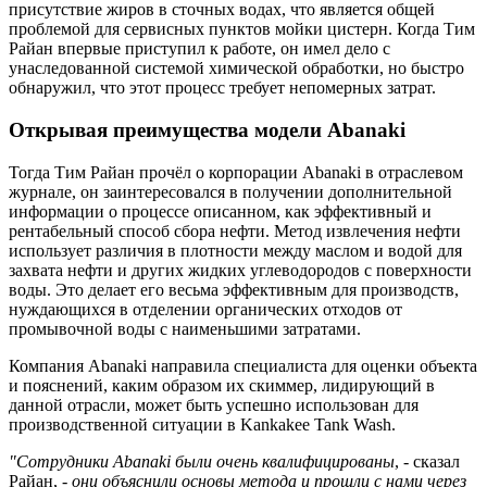
присутствие жиров в сточных водах, что является общей
проблемой для сервисных пунктов мойки цистерн. Когда Тим
Райан впервые приступил к работе, он имел дело с
унаследованной системой химической обработки, но быстро
обнаружил, что этот процесс требует непомерных затрат.
Открывая преимущества модели Abanaki
Тогда Тим Райан прочёл о корпорации Abanaki в отраслевом
журнале, он заинтересовался в получении дополнительной
информации о процессе описанном, как эффективный и
рентабельный способ сбора нефти. Метод извлечения нефти
использует различия в плотности между маслом и водой для
захвата нефти и других жидких углеводородов с поверхности
воды. Это делает его весьма эффективным для производств,
нуждающихся в отделении органических отходов от
промывочной воды с наименьшими затратами.
Компания Abanaki направила специалиста для оценки объекта
и пояснений, каким образом их скиммер, лидирующий в
данной отрасли, может быть успешно использован для
производственной ситуации в Kankakee Tank Wash.
"Сотрудники Abanaki были очень квалифицированы
, - сказал
Райан, -
они объяснили основы метода и прошли с нами через