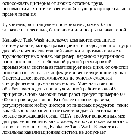
освобождать цистерны от любых остатков груза,
несовместимых с точки зрения действующих ортодоксальных
правил питания.
И, конечно, вся пищевые цистерны не должны быть
загрязнены плесенью, бактериями или покрыты ржавчиной.
Kankakee Tank Wash использует компьютеризованную
систему мойки, которая размещается непосредственно внутри
для обеспечения тщательной очистки и промывки даже в
труднодоступных зонах, например, верхнюю внутреннюю
часть цистерны. С небольшой ручной регулировкой,
промывочная система автоматизирует весь цикл, от очистки
пищевого качества, дезинфекции и вентиляционной сушки.
Система даже программируется на очистку емкостей
специфической грузоподъемности. Моечная станция
обрабатывает в день при двухсменной работе около 45
прицепов. Столь высокий темп работ требует примерно 60
000 литров воды в день. Все более строгие правила,
регулирующие мойку цистерн от пищевых продуктов, такие
как «Закон о сохранении питьевой воды» Агентства по
охране окружающей среды США, требуют конкретных мер
для удаления растительных масел, жиров, а также животных
жиров из сточных вод Kankakee Tank Wash. Кроме того,
локальная канализационная система не допускает