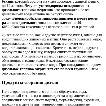
бензин
, который состоит из углеводородов с длиной цепи от 4
до 12 атомов. Летучие
углеводороды испаряются из
дизельного топлива медленно
, что приводит к более
длительному воздействию на окружающую
среду.
Биоразнообразие микроорганизмов в почве после
разливов дизельного топлива снижается на 40-
60%.
Солярка токсична для беспозвоночных и растений.
Дизельное топливо, как и другие нефтепродукты, опасно для
водоплавающих животных и птиц. Оно растворяется в жире,
покрывающем их шерсть или перья, и снижает его
водоотталкивающие свойства. Кроме того, нефтепродукты
образуют на воде пленку, которая снижает поступление
кислорода. Это приводит к замору рыб и других организмов,
обитающих в толще воды. Некоторые составляющие
дизельного топлива тяжелее воды.
При попадании в водоем
дизельное топливо загрязняет его по всей глубине.
Этим
оно отличается от бензина.
Продукты сгорания дизеля
При сгорании дизельного топлива образуются вода,
углекислый газ, оксид и диоксид азота и органические
соединения: бензол, ацетальдегид, формальдегид, акролеин,
диоксины и другие яды, канцерогены и эндокринные