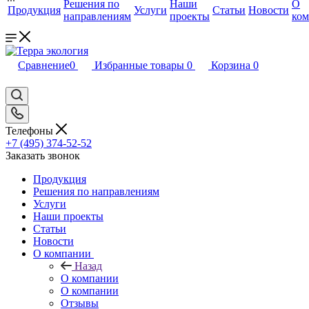
Решения по
Наши
О
Продукция
Услуги
Статьи
Новости
направлениям
проекты
ко
Сравнение
0
Избранные товары
0
Корзина
0
Телефоны
+7 (495) 374-52-52
Заказать звонок
Продукция
Решения по направлениям
Услуги
Наши проекты
Статьи
Новости
О компании
Назад
О компании
О компании
Отзывы