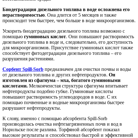
Биодеградация дизельного топлива в воде осложнена его
нерастворимостью
. Она длится от 5 месяцев и также
происходит тем быстрее, чем больше в воде микроорганизмов.
Ускорить биодеградацию дизельного топлива возможно с
помощью
гуминовых кислот
. Они повышают растворимость
дизельного топлива в воде и, следовательно, его доступность
для микроорганизмов. Присутствие гуминовых кислот также
способствует фитодеградации дизельного топлива – его
разрушения растениями.
Сорбент Spill-Sorb
предназначен для очистки почвы и воды
от дизельного топлива и других нефтепродуктов.
Он
изготовлен из сфагнума – мха, богатого гуминовыми
кислотами.
Мелкоячеистая структура сфагнума впитывает
нефтепродукты подобно губке. Гуминовые кислоты
повышают растворимость углеводородов в воде. С их
помощью почвенные и водные микроорганизмы быстрее
разрушают нефтепродукты.
К слову, именно с помощью абсорбента Spill-Sorb
производилась очистка нефтезагрязненных почв и вод в
Норильске после разлива. Торфяной абсорбент показал
высокие результаты и способствовал быстрой и эффективной