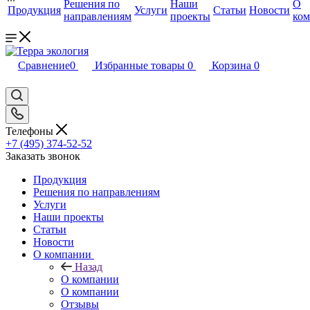
Решения по
Наши
О
Продукция
Услуги
Статьи
Новости
направлениям
проекты
ко
Сравнение
0
Избранные товары
0
Корзина
0
Телефоны
+7 (495) 374-52-52
Заказать звонок
Продукция
Решения по направлениям
Услуги
Наши проекты
Статьи
Новости
О компании
Назад
О компании
О компании
Отзывы