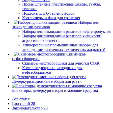
Промышленные пластиковые шкафы, тумбы,
тележки
Поддоны для бутылей с водой
Контейнеры и баки для хранения
Наборы для
ликвидации разливов
Наборы для ликвидации разливов нефтепродуктов
Наборы для ликвидации разливов химически
агрессивных веществ
Универсальные промышленные наборы для
ликвидации различных технических жидкостей
Скиммеры-
нефтесборщики
Скимеры-нефтесборщики для очистки СОЖ
Комплектующие и расходники для
нефтесборщиков
Демеркуризационные наборы для ртути
Блокаторы, демеркуризаторы и моющие средства
Все статьи
Глоссарий
28
Законодательство
23