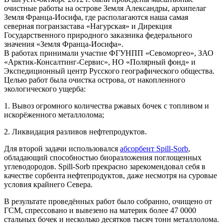
очистные работы на острове Земля Александры, архипелаг
Земля Франца-Иосифа, где располагаются наша самая
северная погранзастава «Нагурская» и Дирекция
Государственного природного заказника федерального
значения «Земля Франца-Иосифа».
В работах принимали участие ФГУНПП «Севоморгео», ЗАО
«Арктик-Консалтинг-Сервис», НО «Полярный фонд» и
Экспедиционный центр Русского географического общества.
Целью работ была очистка острова, от накопленного
экологического ущерба:
1. Вывоз огромного количества ржавых бочек с топливом и
искорёженного металлолома;
2. Ликвидация разливов нефтепродуктов.
Для второй задачи использовался
абсорбент Spill-Sorb
,
обладающий способностью биоразложения поглощенных
углеводородов. Spill-Sorb прекрасно зарекомендовал себя в
качестве сорбента нефтепродуктов, даже несмотря на суровые
условия крайнего Севера.
В результате проведённых работ было собранно, очищено от
ГСМ, спрессовано и вывезено на материк более 47 0000
стальных бочек и несколько десятков тысяч тонн металлолома.