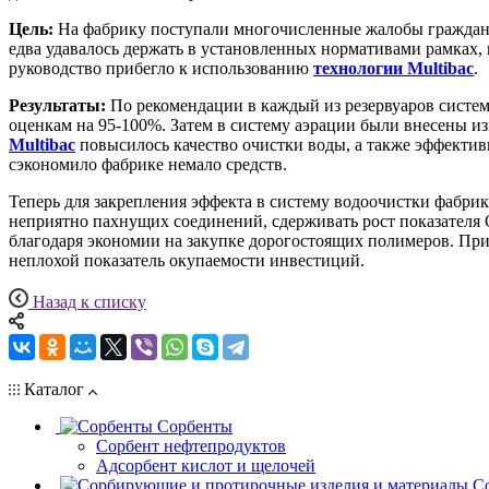
Цель:
На фабрику поступали многочисленные жалобы граждан н
едва удавалось держать в установленных нормативами рамках,
руководство прибегло к использованию
технологии Multibac
.
Результаты:
По рекомендации в каждый из резервуаров систе
оценкам на 95-100%. Затем в систему аэрации были внесены 
Multibac
повысилось качество очистки воды, а также эффектив
сэкономило фабрике немало средств.
Теперь для закрепления эффекта в систему водоочистки фабр
неприятно пахнущих соединений, сдерживать рост показателя 
благодаря экономии на закупке дорогостоящих полимеров. Пр
неплохой показатель окупаемости инвестиций.
Назад к списку
Каталог
Сорбенты
Сорбент нефтепродуктов
Адсорбент кислот и щелочей
С