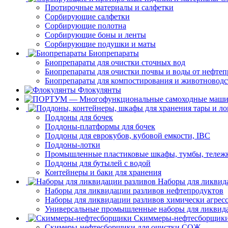
Протирочные материалы и салфетки
Сорбирующие салфетки
Сорбирующие полотна
Сорбирующие боны и ленты
Сорбирующие подушки и маты
Биопрепараты
Биопрепараты для очистки сточных вод
Биопрепараты для очистки почвы и воды от нефтеп
Биопрепараты для компостирования и животноводс
Флокулянты
Поддоны для бочек
Поддоны-платформы для бочек
Поддоны для еврокубов, кубовой емкости, IBC
Поддоны-лотки
Промышленные пластиковые шкафы, тумбы, тележ
Поддоны для бутылей с водой
Контейнеры и баки для хранения
Наборы для ликвид
Наборы для ликвидации разливов нефтепродуктов
Наборы для ликвидации разливов химически агрес
Универсальные промышленные наборы для ликвида
Скиммеры-нефтесборщик
Скимеры-нефтесборщики для очистки СОЖ