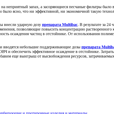
а неприятный запах, а засоряющиеся песчаные фильтры было вс
 и было ясно, что ни эффективной, ни экономичной такую техно
мы внесли ударную дозу
препарата Multibac
. В результате за 2
изменения, позволяющие повысить концентрацию растворенного 
ность осаждения частиц в отстойнике. От использования полиме
ики вводятся небольшие поддерживающие дозы
препарата Multib
ОВЧ и обеспечить эффективное осаждение в отстойнике. Затраты
ибавим еще выигрыш от высвобождения ресурсов, затрачиваемых
орбирующие и протирочные изделия и материалы