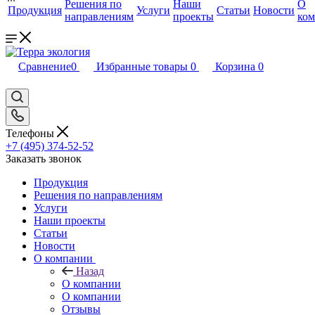
Решения по
Наши
О
Продукция
Услуги
Статьи
Новости
направлениям
проекты
ко
Сравнение
0
Избранные товары
0
Корзина
0
Телефоны
+7 (495) 374-52-52
Заказать звонок
Продукция
Решения по направлениям
Услуги
Наши проекты
Статьи
Новости
О компании
Назад
О компании
О компании
Отзывы