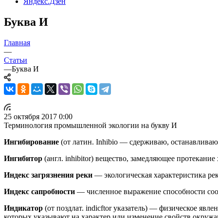
Яндекс.Дзен
Буква И
Главная
—
Статьи
—
Буква И
25 октября 2017 0:00
Терминология промышленной экологии на букву И
Ингибирование
(от латин. Inhibio — сдерживаю, останавлива
Ингибитор
(англ. inhibitor) вещество, замедляющее протека
Индекс загрязнения реки
— экологическая характеристика рек
Индекс сапробности
— численное выражение способности соо
Индикатор
(от поздлат. indicftor указатель) — физическое явл
которых указывают на характер или изменение свойств окруж