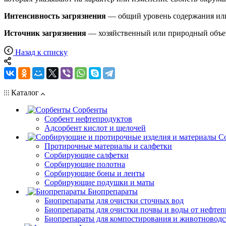
Интенсивность загрязнения
— общий уровень содержания или 
Источник загрязнения
— хозяйственный или природный объек
Назад к списку
Каталог
Сорбенты
Сорбент нефтепродуктов
Адсорбент кислот и щелочей
С
Протирочные материалы и салфетки
Сорбирующие салфетки
Сорбирующие полотна
Сорбирующие боны и ленты
Сорбирующие подушки и маты
Биопрепараты
Биопрепараты для очистки сточных вод
Биопрепараты для очистки почвы и воды от нефтеп
Биопрепараты для компостирования и животноводс