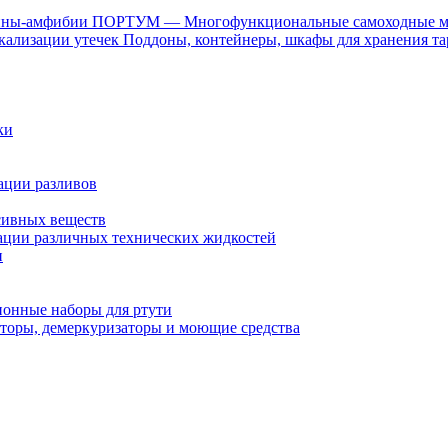
ПОРТУМ — Многофункциональные самоходные 
Поддоны, контейнеры, шкафы для хранения та
ки
ации разливов
сивных веществ
ции различных технических жидкостей
и
онные наборы для ртути
торы, демеркуризаторы и моющие средства