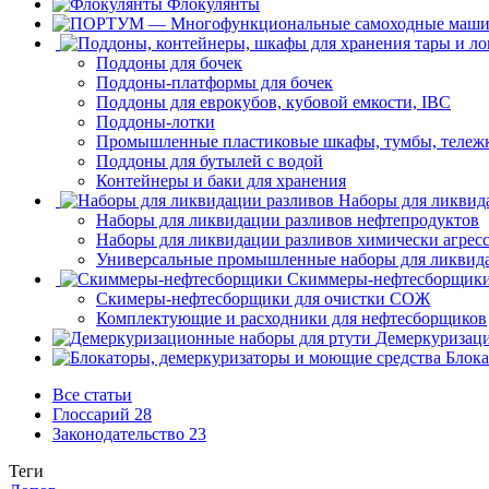
Флокулянты
Поддоны для бочек
Поддоны-платформы для бочек
Поддоны для еврокубов, кубовой емкости, IBC
Поддоны-лотки
Промышленные пластиковые шкафы, тумбы, тележ
Поддоны для бутылей с водой
Контейнеры и баки для хранения
Наборы для ликвид
Наборы для ликвидации разливов нефтепродуктов
Наборы для ликвидации разливов химически агрес
Универсальные промышленные наборы для ликвида
Скиммеры-нефтесборщик
Скимеры-нефтесборщики для очистки СОЖ
Комплектующие и расходники для нефтесборщиков
Демеркуризаци
Блока
Все статьи
Глоссарий
28
Законодательство
23
Теги