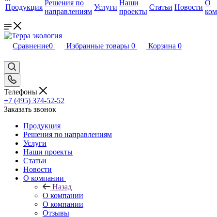
Решения по
Наши
О
Продукция
Услуги
Статьи
Новости
направлениям
проекты
ко
Сравнение
0
Избранные товары
0
Корзина
0
Телефоны
+7 (495) 374-52-52
Заказать звонок
Продукция
Решения по направлениям
Услуги
Наши проекты
Статьи
Новости
О компании
Назад
О компании
О компании
Отзывы