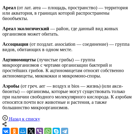
Ареал
(от лат. area — площадь, пространство) — территория
или акватория, в границах которой распространены
биообъекты.
Ареал экологический
— район, где данный вид живых
организмов может обитать.
Ассоциация
(от поздлат. association — соединение) — группа
видов, обитающих в одном месте.
Ацтиномицеты
(лучистые грибы) — группа
микроорганизмов с чертами организации бактерий и
простейших грибов. К ацтиномицетам относят собственно
актиномицеты, микококки и микромоно-споры.
Аэробы
(от греч. аег — воздух и bios — жизнь) (или акси-
бионты) — организмы, которые могут существовать только
при наличии свободного молекулярного кислорода. К аэробам
относятся почти все животные и растения, а также
большинство микроорганизмов.
Назад к списку