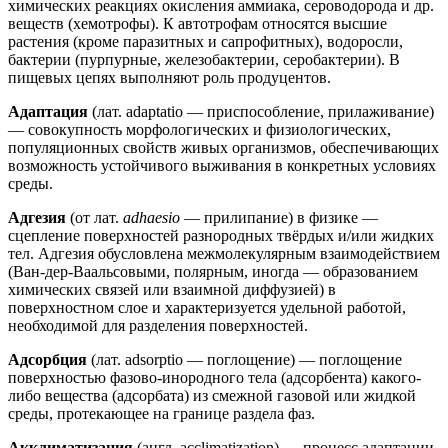
химических реакциях окисления аммиака, сероводорода и др.
веществ (хемотрофы). К автотрофам относятся высшие
растения (кроме паразитных и сапрофитных), водоросли,
бактерии (пурпурные, железобактерии, серобактерии). В
пищевых цепях выполняют роль продуцентов.
Адаптация
(лат. adaptatio — приспособление, прилаживание)
— совокупность морфологических и физиологических,
популяционных свойств живых организмов, обеспечивающих
возможность устойчивого выживания в конкретных условиях
среды.
Адгезия
(от лат.
adhaesio
— прилипание) в физике —
сцепление поверхностей разнородных твёрдых и/или жидких
тел. Адгезия обусловлена межмолекулярным взаимодействием
(Ван-дер-Ваальсовыми, полярным, иногда — образованием
химических связей или взаимной диффузией) в
поверхностном слое и характеризуется удельной работой,
необходимой для разделения поверхностей.
Адсорбция
(лат. adsorptio — поглощение) — поглощение
поверхностью фазово-инородного тела (адсорбента) какого-
либо вещества (адсорбата) из смежной газовой или жидкой
среды, протекающее на границе раздела фаз.
Акклиматизация
(англ. acclimatization) — процесс адаптации