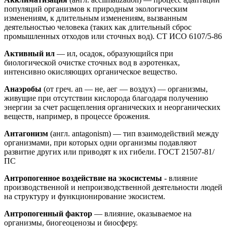
популяций организмов к природным экологическим
изменениям, к длительным изменениям, вызванным
деятельностью человека (таких как длительный сброс
промышленных отходов или сточных вод). СТ ИСО 6107/5-86
Активный ил
— ил, осадок, образующийся при
биологической очистке сточных вод в аэротенках,
интенсивно окисляющих органическое вещество.
Анаэробы
(от греч. an — не, аег — воздух) — организмы,
живущие при отсутствии кислорода благодаря получению
энергии за счет расщепления органических и неорганических
веществ, например, в процессе брожения.
Антагонизм
(англ. antagonism) — тип взаимодействий между
организмами, при которых одни организмы подавляют
развитие других или приводят к их гибели. ГОСТ 21507-81/
ПС
Антропогенное воздействие на экосистемы
- влияние
производственной и непроизводственной деятельности людей
на структуру и функционирование экосистем.
Антропогенный фактор
— влияние, оказываемое на
организмы, биогеоценозы и биосферу.