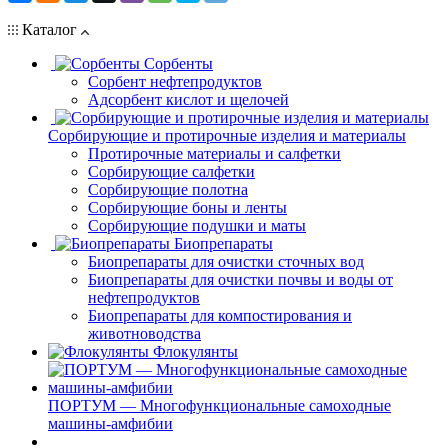
Каталог
Сорбенты
Сорбент нефтепродуктов
Адсорбент кислот и щелочей
Сорбирующие и протирочные изделия и материалы
Протирочные материалы и салфетки
Сорбирующие салфетки
Сорбирующие полотна
Сорбирующие боны и ленты
Сорбирующие подушки и маты
Биопрепараты
Биопрепараты для очистки сточных вод
Биопрепараты для очистки почвы и воды от
нефтепродуктов
Биопрепараты для компостирования и
животноводства
Флокулянты
ПОРТУМ — Многофункциональные самоходные
машины-амфибии