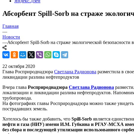
Яндекс.Дзен
Абсорбент Spill-Sorb на страже эколог
Главная
—
Новости
—
Абсорбент Spill-Sorb на страже экологической безопасности
22 октября 2020
Глава Росприроднадзора
Светлана Радионова
разместила в сво
ликвидации разлива нефтепродуктов
Вчера глава
Росприроднадзора
Светлана Радионова
размести
локализации и ликвидации разлива нефтепродуктов. Напомним
трубопровода.
На фотографиях главы Росприроднадзора можно также увидет
пострадавших земель.
Хотелось бы также добавить, что
Spill-Sorb
является единстве
нефти и газа (НИУ) имени И.М. Губкина и РГАУ-МСХА имен
без сбора и последующей утилизации использованного сорбе