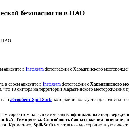
ической безопасности в НАО
 в НАО
ем аккаунте в
Instagram
фотографии с Харьягинского месторождени
ла в своем аккаунте в
Instagram
фотографии с
Харьягинского ме
, что 18 октября на территории Харьягинского месторождения 
ь наш
абсорбент Spill-Sorb
, который используется для очистки н
нным сорбентом на рынке имеющим
официальные подтверждени
и К.А. Тимирязева. Способность биоразложения позволяет 
нта
. Кроме того,
Spill-Sorb
имеет высокую сорбционную емкость 