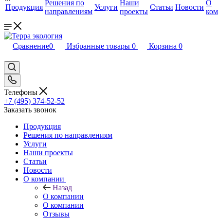
Решения по
Наши
О
Продукция
Услуги
Статьи
Новости
направлениям
проекты
ко
Сравнение
0
Избранные товары
0
Корзина
0
Телефоны
+7 (495) 374-52-52
Заказать звонок
Продукция
Решения по направлениям
Услуги
Наши проекты
Статьи
Новости
О компании
Назад
О компании
О компании
Отзывы