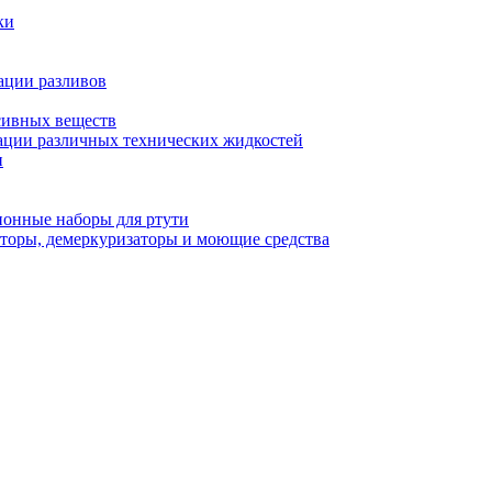
ки
ации разливов
сивных веществ
ции различных технических жидкостей
и
онные наборы для ртути
торы, демеркуризаторы и моющие средства