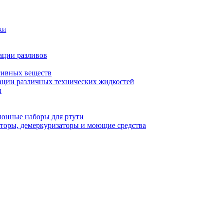
ки
ации разливов
сивных веществ
ции различных технических жидкостей
и
онные наборы для ртути
торы, демеркуризаторы и моющие средства