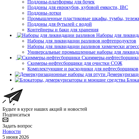
Поддоны-платформы для бочек
Поддоны для еврокубов, кубовой емкости, IBC
Поддоны-лотки
Промышленные пластиковые шкафы, тумбы, тележ
Поддоны для бутылей с водой
Контейнеры и баки для хранения
Наборы для ликвид
Наборы для ликвидации разливов нефтепродуктов
Наборы для ликвидации разливов химически агрес
Универсальные промышленные наборы для ликвида
Скиммеры-нефтесборщик
Скимеры-нефтесборщики для очистки СОЖ
Комплектующие и расходники для нефтесборщиков
Демеркуризаци
Блока
Будьте в курсе наших акций и новостей
Подписаться
Задать вопрос
Новости
5 июня 2026