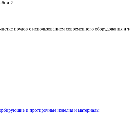
ибии
2
истке прудов с использованием современного оборудования и т
орбирующие и протирочные изделия и материалы