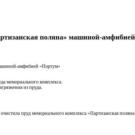
артизанская поляна» машиной-амфибией
 машиной-амфибией «Портум»
уда мемориального комплекса.
агрязнения из пруда.
чистила пруд мемориального комплекса «Партизанская поляна»