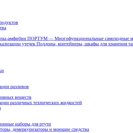
родуктов
тва
ПОРТУМ — Многофункциональные самоходные 
Поддоны, контейнеры, шкафы для хранения та
ки
ации разливов
сивных веществ
ции различных технических жидкостей
и
онные наборы для ртути
торы, демеркуризаторы и моющие средства