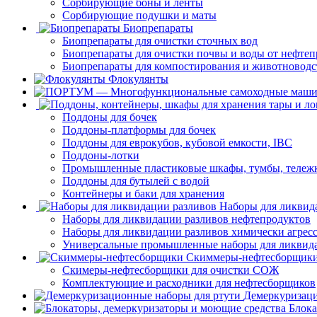
Сорбирующие боны и ленты
Сорбирующие подушки и маты
Биопрепараты
Биопрепараты для очистки сточных вод
Биопрепараты для очистки почвы и воды от нефтеп
Биопрепараты для компостирования и животноводс
Флокулянты
Поддоны для бочек
Поддоны-платформы для бочек
Поддоны для еврокубов, кубовой емкости, IBC
Поддоны-лотки
Промышленные пластиковые шкафы, тумбы, тележ
Поддоны для бутылей с водой
Контейнеры и баки для хранения
Наборы для ликвид
Наборы для ликвидации разливов нефтепродуктов
Наборы для ликвидации разливов химически агрес
Универсальные промышленные наборы для ликвида
Скиммеры-нефтесборщик
Скимеры-нефтесборщики для очистки СОЖ
Комплектующие и расходники для нефтесборщиков
Демеркуризаци
Блока