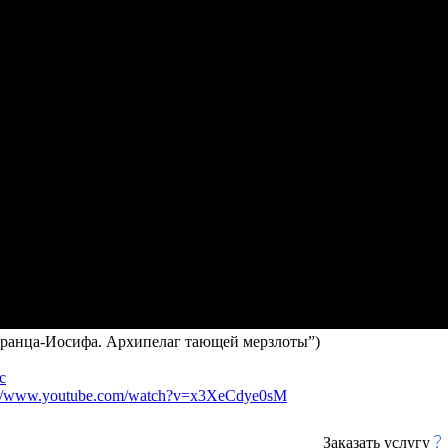
Франца-Иосифа. Архипелаг тающей мерзлоты”)
c
://www.youtube.com/watch?v=x3XeCdye0sM
Заказать услугу