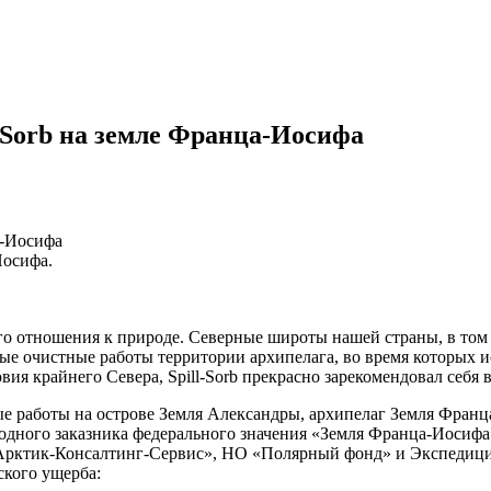
-Sorb на земле Франца-Иосифа
а-Иосифа
Иосифа.
ого отношения к природе. Северные широты нашей страны, в том
ые очистные работы территории архипелага, во время которых и
я крайнего Севера, Spill-Sorb прекрасно зарекомендовал себя в
е работы на острове Земля Александры, архипелаг Земля Франца
одного заказника федерального значения «Земля Франца-Иосифа
рктик-Консалтинг-Сервис», НО «Полярный фонд» и Экспедицио
ского ущерба: