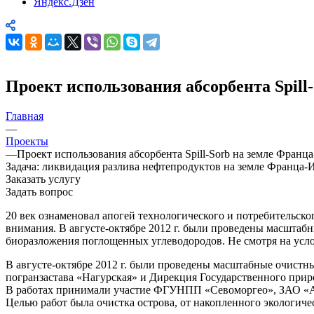
Яндекс.Дзен
Проект использования абсорбента Spill
Главная
—
Проекты
—
Проект использования абсорбента Spill-Sorb на земле Франц
Задача: ликвидация разлива нефтепродуктов на земле Франца-
Заказать услугу
Задать вопрос
20 век ознаменовал апогей технологического и потребительск
внимания. В августе-октябре 2012 г. были проведены масштабн
биоразложения поглощенных углеводородов. Не смотря на услови
В августе-октябре 2012 г. были проведены масштабные очистны
погранзастава «Нагурская» и Дирекция Государственного прир
В работах принимали участие ФГУНПП «Севоморгео», ЗАО «А
Целью работ была очистка острова, от накопленного экологиче