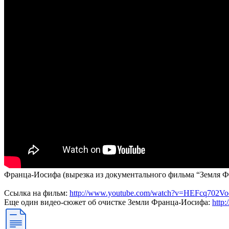
Франца-Иосифа (вырезка из документального фильма “Земля 
Ссылка на фильм:
http://www.youtube.com/watch?v=HEFcq702Vo
Еще один видео-сюжет об очистке Земли Франца-Иосифа:
http