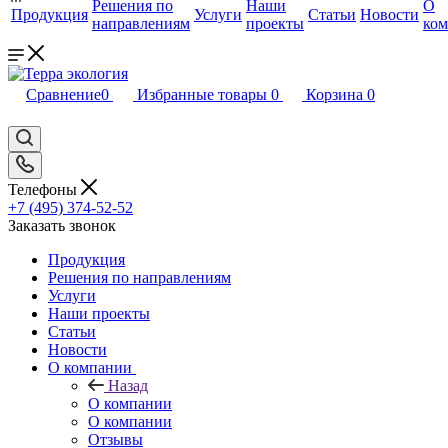
Решения по
Наши
О
Продукция
Услуги
Статьи
Новости
направлениям
проекты
ко
Сравнение
0
Избранные товары
0
Корзина
0
Телефоны
+7 (495) 374-52-52
Заказать звонок
Продукция
Решения по направлениям
Услуги
Наши проекты
Статьи
Новости
О компании
Назад
О компании
О компании
Отзывы