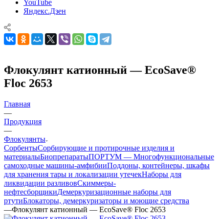
YouTube
Яндекс.Дзен
Флокулянт катионный — EcoSave®
Floc 2653
Главная
—
Продукция
—
Флокулянты
Сорбенты
Сорбирующие и протирочные изделия и
материалы
Биопрепараты
ПОРТУМ — Многофункциональные
самоходные машины-амфибии
Поддоны, контейнеры, шкафы
для хранения тары и локализации утечек
Наборы для
ликвидации разливов
Скиммеры-
нефтесборщики
Демеркуризационные наборы для
ртути
Блокаторы, демеркуризаторы и моющие средства
—
Флокулянт катионный — EcoSave® Floc 2653