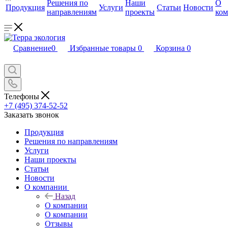
Решения по
Наши
О
Продукция
Услуги
Статьи
Новости
направлениям
проекты
ко
Сравнение
0
Избранные товары
0
Корзина
0
Телефоны
+7 (495) 374-52-52
Заказать звонок
Продукция
Решения по направлениям
Услуги
Наши проекты
Статьи
Новости
О компании
Назад
О компании
О компании
Отзывы