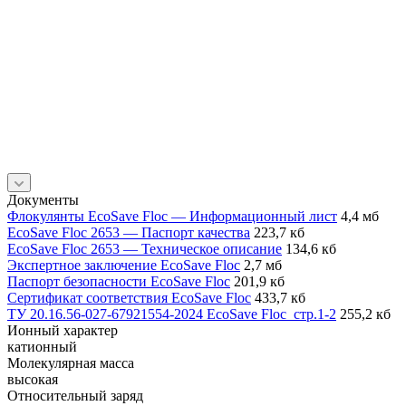
Документы
Флокулянты EcoSave Floc — Информационный лист
4,4 мб
EcoSave Floc 2653 — Паспорт качества
223,7 кб
EcoSave Floc 2653 — Техническое описание
134,6 кб
Экспертное заключение EcoSave Floc
2,7 мб
Паспорт безопасности EcoSave Floc
201,9 кб
Сертификат соответствия EcoSave Floc
433,7 кб
ТУ 20.16.56-027-67921554-2024 EcoSave Floc_стр.1-2
255,2 кб
Ионный характер
катионный
Молекулярная масса
высокая
Относительный заряд