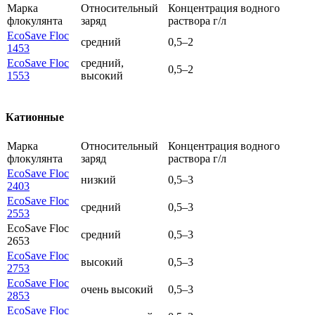
Марка
Относительный
Концентрация водного
флокулянта
заряд
раствора г/л
EcoSave Floc
средний
0,5–2
1453
EcoSave Floc
средний,
0,5–2
1553
высокий
Катионные
Марка
Относительный
Концентрация водного
флокулянта
заряд
раствора г/л
EcoSave Floc
низкий
0,5–3
2403
EcoSave Floc
средний
0,5–3
2553
EcoSave Floc
средний
0,5–3
2653
EcoSave Floc
высокий
0,5–3
2753
EcoSave Floc
очень высокий
0,5–3
2853
EcoSave Floc