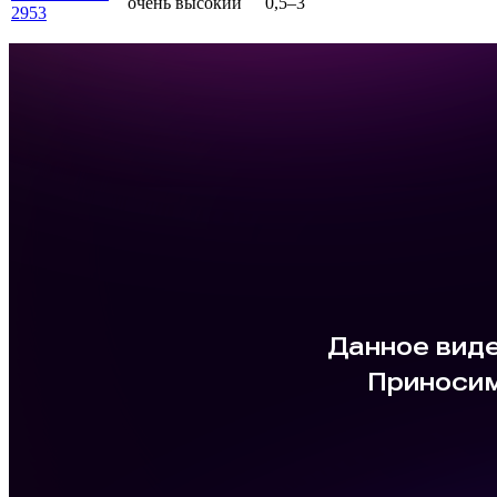
очень высокий
0,5–3
2953