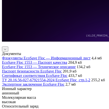
Документы
Флокулянты EcoSave Floc — Информационный лист
4,4 мб
EcoSave Floc 1553 — Паспорт качества
204,9 кб
EcoSave Floc 1553 — Техническое описание
134,2 кб
Паспорт безопасности EcoSave Floc
201,9 кб
Сертификат соответствия EcoSave Floc
433,7 кб
ТУ 20.16.56-027-67921554-2024 EcoSave Floc_стр.1-2
255,2 кб
Экспертное заключение EcoSave Floc
2,7 мб
Ионный характер
анионный
Молекулярная масса
высокая
Относительный заряд