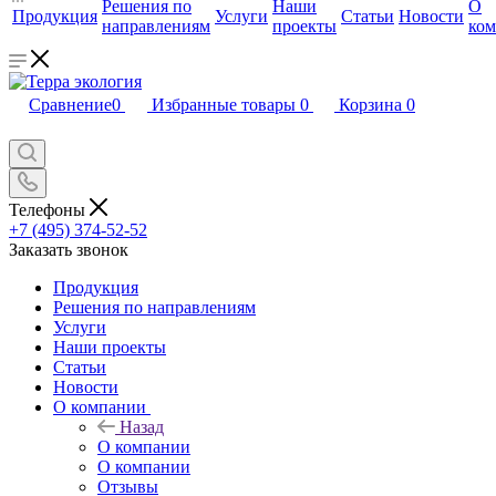
Решения по
Наши
О
Продукция
Услуги
Статьи
Новости
направлениям
проекты
ко
Сравнение
0
Избранные товары
0
Корзина
0
Телефоны
+7 (495) 374-52-52
Заказать звонок
Продукция
Решения по направлениям
Услуги
Наши проекты
Статьи
Новости
О компании
Назад
О компании
О компании
Отзывы