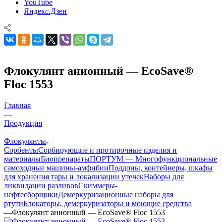
YouTube
Яндекс.Дзен
Флокулянт анионный — EcoSave®
Floc 1553
Главная
—
Продукция
—
Флокулянты
Сорбенты
Сорбирующие и протирочные изделия и
материалы
Биопрепараты
ПОРТУМ — Многофункциональные
самоходные машины-амфибии
Поддоны, контейнеры, шкафы
для хранения тары и локализации утечек
Наборы для
ликвидации разливов
Скиммеры-
нефтесборщики
Демеркуризационные наборы для
ртути
Блокаторы, демеркуризаторы и моющие средства
—
Флокулянт анионный — EcoSave® Floc 1553